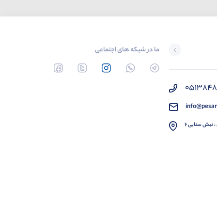
ما در شبکه های اجتماعی
051384
info@pesar
، نبش سنایی 6