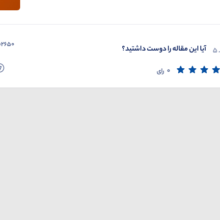
=2650
آیا این مقاله را دوست داشتید؟
5
0
رای