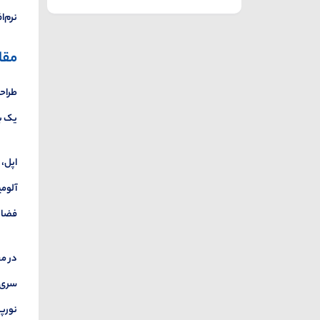
نرم‌ا
مقا
طراحی
یک با
اپل، 
آلومی
فضای