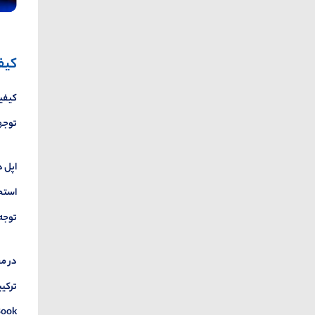
کیف
کیفیت
توجهی
اپل د
استحک
توجه 
در م
ترکیب