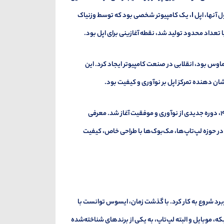
شرکت در سال ۱۹۷۶ توسط استیو جابز، استیو وزنیاک و رونالد وین تأسیس شد. اولین محصول آنها، اپل I، یک کامپیوتر شخصی بود که توسط وزنیاک
 تعداد محدود تولید شد، نقطه آغازینی برای اپل بود.
ی و ماوس بود، انقلابی در صنعت کامپیوتر ایجاد کرد. این
شان دهنده تمرکز اپل بر نوآوری و کیفیت بود.
در دهه‌های بعد، اپل با فراز و نشیب‌هایی مواجه شد، اما با بازگشت استیو جابز در سال ۱۹۹۷، دوره جدیدی از نوآوری و موفقیت آغاز شد. معرفی
اوری تبدیل کرد. در حوزه لپ‌تاپ‌ها، مک‌بوک‌ها با طراحی خاص، کیفیت
کننده مادربرد شروع به کار کرد. با گذشت زمان، ایسوس توانست با
 موبایل و البته لپ‌تاپ، به یکی از برندهای شناخته‌شده