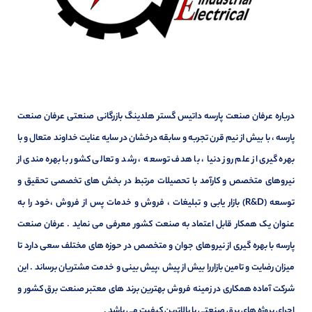
درباره عرفان صنعت پارسه داتیس گستر هلدینگ بازرگانی صنعتی عرفان صنعت
پارسه ، با بیش از نیم قرن تجربه و سابقه درخشان در سایه عنایت خداوند متعال و با
بهره گیری از علم روز دنیا ، با هدف توسعه ، رشد و تعالی کشور با بهره مندی از
نیروهای متخصص و کارآمد با تحصیلات مرتبط در بخش های تخصصی تحقیق و
توسعه (R&D) بازار یابی و تبلیغات ، فروش و خدمات پس از فروش ،خود را به
عنوان یک همکار قابل اعتماد به صنعت کشور معرفی می نماید . عرفان صنعت
پارسه با بهره گیری از نیروهای جوان و متخصص در حوزه های مختلف سعی دارد تا
میزان رضایت و تامین بازاررا بیش از پیش ،پیش بینی و خدمت مشتریان برساند . این
شرکت آماده همکاری در زمینه فروش بهترین برند های معتبر صنعت برق کشور و
اجرای پروژه های برق صنعتی با بالاترین کیفیت می باشد .