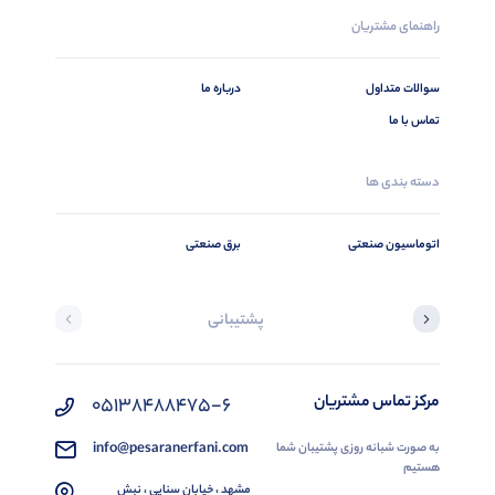
راهنمای مشتریان
سوالات متداول
درباره ما
تماس با ما
دسته بندی ها
اتوماسیون صنعتی
برق صنعتی
پشتیبانی
مرکز تماس مشتریان
05138488475-6
info@pesaranerfani.com
به صورت شبانه روزی پشتیبان شما
هستیم
مشهد ، خیابان سنایی ، نبش