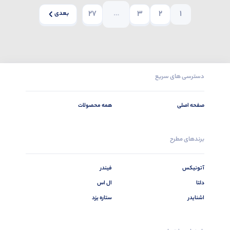
27
…
3
2
1
بعدی
دسترسی های سریع
صفحه اصلی
همه محصولات
برندهای مطرح
آتونیکس
فیندر
دلتا
ال اس
اشنایدر
ستاره یزد