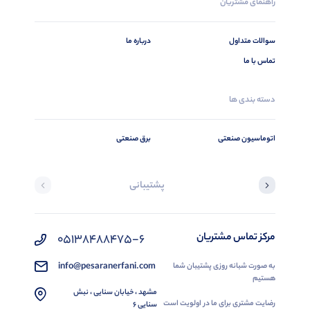
راهنمای مشتریان
سوالات متداول
درباره ما
تماس با ما
دسته بندی ها
اتوماسیون صنعتی
برق صنعتی
پشتیبانی
مرکز تماس مشتریان
05138488475-6
info@pesaranerfani.com
به صورت شبانه روزی پشتیبان شما
هستیم
مشهد ، خیابان سنایی ، نبش
رضایت مشتری برای ما در اولویت است
سنایی 6