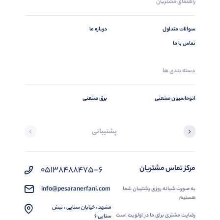
راهنمای مشتریان
سوالات متداول
درباره ما
تماس با ما
دسته بندی ها
اتوماسیون صنعتی
برق صنعتی
پشتیبانی
مرکز تماس مشتریان
05138488475-6
info@pesaranerfani.com
به صورت شبانه روزی پشتیبان شما
هستیم
مشهد ، خیابان سنایی ، نبش
رضایت مشتری برای ما در اولویت است
سنایی 6