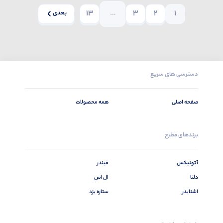
13
…
3
2
1
بعدی
دسترسی های سریع
صفحه اصلی
همه محصولات
برندهای مطرح
آتونیکس
فیندر
دلتا
ال اس
اشنایدر
ستاره یزد