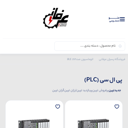
منــــــــــــو
دستــرسی
162 کالا
فروشگاه پسران عرفانی
اتوماسیون صنعتی
محصولات دلتا
پی ال سی (PLC)
پی ال سی (PLC)
جدیدترین
پرفروش ترین
پربازدید ترین
ارزان ترین
گران ترین