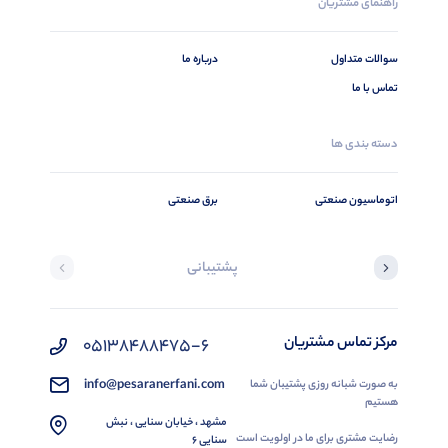
راهنمای مشتریان
سوالات متداول
درباره ما
تماس با ما
دسته بندی ها
اتوماسیون صنعتی
برق صنعتی
پشتیبانی
مرکز تماس مشتریان
05138488475-6
info@pesaranerfani.com
به صورت شبانه روزی پشتیبان شما
هستیم
مشهد ، خیابان سنایی ، نبش
رضایت مشتری برای ما در اولویت است
سنایی 6