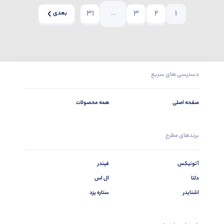
31
…
3
2
1
بعدی
دسترسی های سریع
صفحه اصلی
همه محصولات
برندهای مطرح
آتونیکس
فیندر
دلتا
ال اس
اشنایدر
ستاره یزد