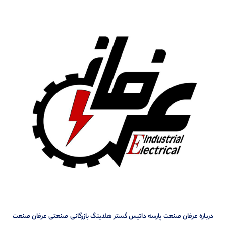
درباره عرفان صنعت پارسه داتیس گستر هلدینگ بازرگانی صنعتی عرفان صنعت