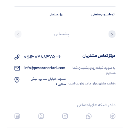
اتوماسیون صنعتی
برق صنعتی
پشتیبانی
مرکز تماس مشتریان
05138488475-6
info@pesaranerfani.com
به صورت شبانه روزی پشتیبان شما
هستیم
مشهد ، خیابان سنایی ، نبش
رضایت مشتری برای ما در اولویت است
سنایی 6
ما در شبکه های اجتماعی