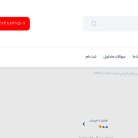
38488475-6
 ما
سوالات متداول
ثبت نام
ی متال ال اس مدل MT32-0.63~1
امتیاز 0 خریدار
0.0