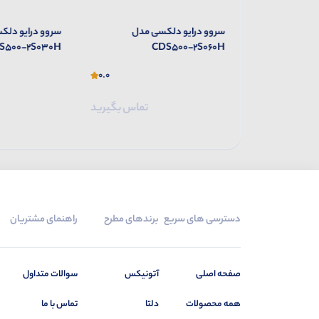
 مدل
سروو درایو دلکسی مدل
سروو درایو دلک
S500-2S030H
CDS500-2S060H
0.0
0.0
تماس بگیرید
تماس بگیرید
دسترسی های سریع
برندهای مطرح
راهنمای مشتریان
صفحه اصلی
آتونیکس
سوالات متداول
همه محصولات
دلتا
تماس با ما