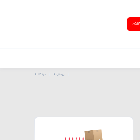
051
0
0
پرسش
دیدگاه