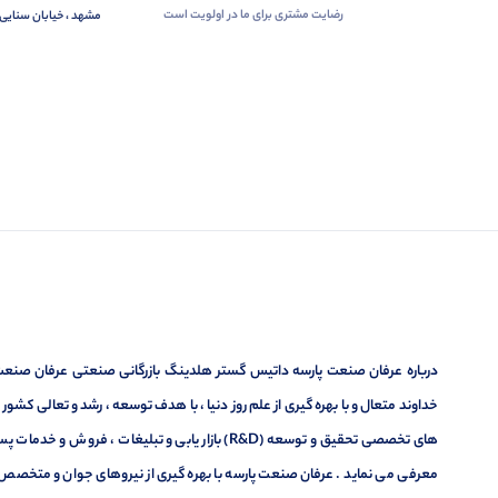
رضایت مشتری برای ما در اولویت است
مشهد ، خیابان سنایی 
درباره عرفان صنعت پارسه داتیس گستر هلدینگ بازرگانی صنعتی عرفان صنعت پ
خداوند متعال و با بهره گیری از علم روز دنیا ، با هدف توسعه ، رشد و تعالی کشو
های تخصصی تحقیق و توسعه (R&D) بازار یابی و تبلیغا
معرفی می نماید . عرفان صنعت پارسه با بهره گیری از نیروهای جوان و متخصص در