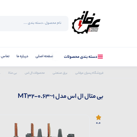
صفحه اصلی
درباره ما
تماس با
دسته بندی محصولات
فروشگاه پسران عرفانی
برق صنعتی
محصولات ال اس
بی متال
ب
بی متال ال اس مدل MT32-0.63~1
0.0