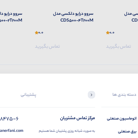
سی مدل
سروو درایو دلکسی مدل
سروو درایو 
00-2T200M
CDS500-4T200M
CD
0.0
0.0
تماس بگیرید
تماس بگیرید
دسته بندی ها
پشتیبانی
88475-6
مرکز تماس مشتریان
اتوماسیون صنعتی
anerfani.com
برق صنعتی
به صورت شبانه روزی پشتیبان شما هستیم