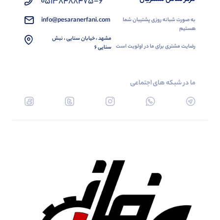
05138488475-6
info@pesaranerfani.com
به صورت شبانه روزی پشتیبان شما
هستیم
مشهد ، خیابان سنایی ، نبش
رضایت مشتری برای ما در اولویت است
سنایی 6
ما در شبکه های اجتماعی