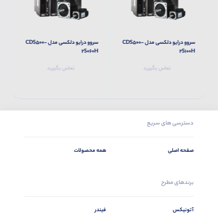
سروو درایو دلکسی مدل CDS500-
سروو درایو دلکسی مدل CDS500-
H
2S060H
2S100H
تماس بگیرید
تماس بگیرید
دسترسی های سریع
صفحه اصلی
همه محصولات
برندهای مطرح
آتونیکس
فیندر