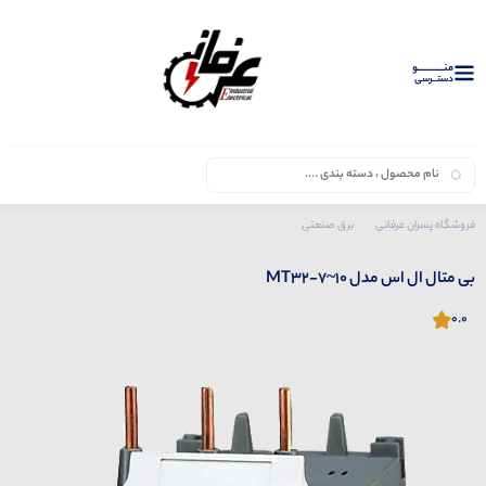
منــــــــــــو
دستــرسی
فروشگاه پسران عرفانی
برق صنعتی
محصولات ال اس
بی متال
بی متال ال اس مدل MT32-7~10
بی متال ال اس مدل MT32-7~10
0.0