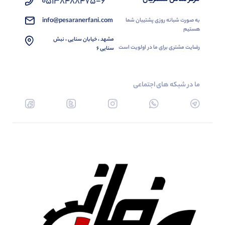
05138488475-6
info@pesaranerfani.com
به صورت شبانه روزی پشتیبان شما
هستیم
مشهد ، خیابان سنایی ، نبش
رضایت مشتری برای ما در اولویت است
سنایی 6
ما در شبکه های اجتماعی