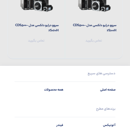
سروو درایو دلکسی مدل CDS500-
سروو درایو دلکسی مدل CDS500-
H
2S060H
2S100H
تماس بگیرید
تماس بگیرید
دسترسی های سریع
صفحه اصلی
همه محصولات
برندهای مطرح
آتونیکس
فیندر