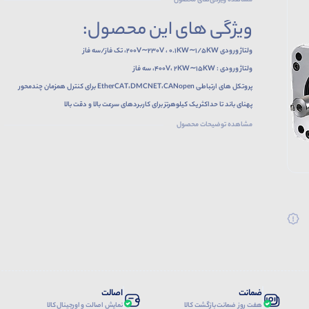
مشاهده ویژگی‌های محصول
ویژگی های این محصول:
ولتاژ ورودی 200V∼230V ، 0.1KW∼1/5KW، تک فاز/سه فاز
ولتاژ ورودی : 400V، 2KW∼15KW، سه فاز
پروتکل های ارتباطی EtherCAT،DMCNET،CANopen برای کنترل همزمان چندمحور
پهنای باند تا حداکثر یک کیلوهرتز برای کاربردهای سرعت بالا و دقت بالا
کنترل حلقه بسته کامل
مشاهده توضیحات محصول
دقت موقعیت یابی بالا
دارای توابع عملکرد بادامک الکتریکی
پشتیبانی از notch filter به منظور بهینه سازی و بهبود حرکت سیستم مکانیکی و حذف لرزش ها
در دو حالت ترمزدار و ساده
ضمانت
اصالت
هفت روز ضمانت بازگشت کالا
نمایش اصالت و اورجینال کالا