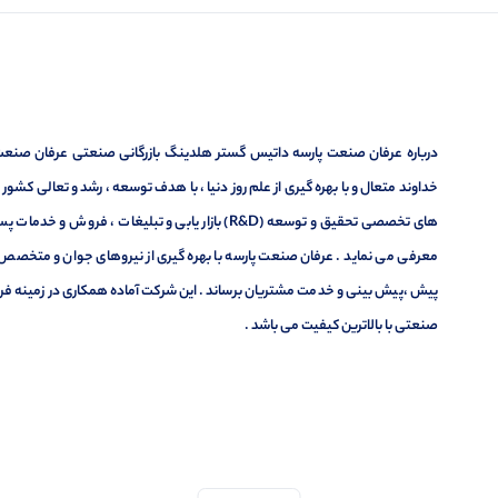
درباره عرفان صنعت پارسه داتیس گستر هلدینگ بازرگانی صنعتی عرفان صنعت پ
خداوند متعال و با بهره گیری از علم روز دنیا ، با هدف توسعه ، رشد و تعالی کشو
های تخصصی تحقیق و توسعه (R&D) بازار یابی و تبلیغا
معرفی می نماید . عرفان صنعت پارسه با بهره گیری از نیروهای جوان و متخصص در
پیش ،پیش بینی و خدمت مشتریان برساند . این شرکت آماده همکاری در زمینه فر
صنعتی با بالاترین کیفیت می باشد .