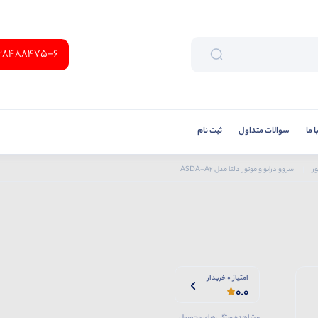
38488475-6
 ما
سوالات متداول
ثبت نام
ر
سروو درایو و موتور دلتا مدل ASDA-A2
امتیاز 0 خریدار
0.0