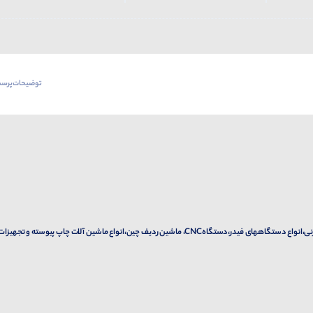
توضیحات
پرسش
برای ماشین بسته بندی مواد غذایی، انواع ماشین آلات پرکن،ماشین برچسب زنی،انواع دستگاههای فیدر،دستگاهCNC، ماشین ردیف چین،انواع ماشین آلات چاپ پیوسته و تجهیزا