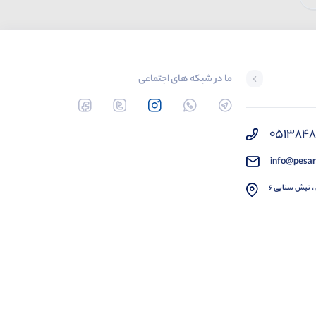
ما در شبکه های اجتماعی
051384
info@pesar
، نبش سنایی 6