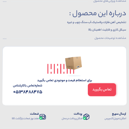
مشاهده ویژگی‌های محصول
درباره این محصول :
تشخیص آهن،فلزات،پلاستیک،آب،سنگ،چوب و غیره
سیکل کاری و قابلیت اطمینان بالا
نوع DC: دارای مدار داخلی حفاظت در برابر موج ضربه ای،مدار حفاظت پلاریته معکوس
مشاهده توضیحات محصول
نوعAC:دارای مدار داخلی حفاظت در برابر موج ضربه ای
تنظیم آسان فاصله تشخیص توسط تنظیم کننده حساسیت
نشانگر کاربردیLED قرمز رنگ
کنترل آسان سطح و وموقعیت
برای استعلام قیمت و موجودی تماس بگیرید
شماره‌تماس‌ با‌کارشناس
تماس بگیرید
05138488475
ارسال سریع
پرداخت
ضمانت
امکان تحویل اکسپرس
امکان پرداخت در محل
هفت روز ضمانت بازگشت کالا