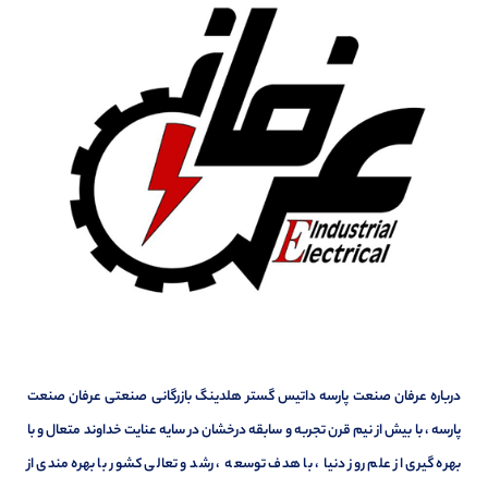
درباره عرفان صنعت پارسه داتیس گستر هلدینگ بازرگانی صنعتی عرفان صنعت
پارسه ، با بیش از نیم قرن تجربه و سابقه درخشان در سایه عنایت خداوند متعال و با
بهره گیری از علم روز دنیا ، با هدف توسعه ، رشد و تعالی کشور با بهره مندی از