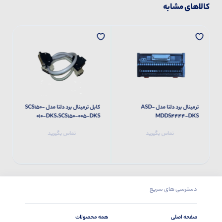
کالاهای مشابه
ترمینال برد دلتا مدل ASD-
کابل ترمینال برد دلتا مدل SCS150-
S
010-DKS،SCS150-005-DKS
MDDS4444-DKS
تماس بگیرید
تماس بگیرید
دسترسی های سریع
صفحه اصلی
همه محصولات