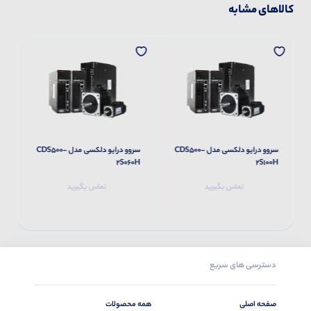
کالاهای مشابه
سروو درایو دلکسی مدل CDS500-
سروو درایو دلکسی مدل CDS500-
H
2S060H
2S100H
تماس بگیرید
تماس بگیرید
دسترسی های سریع
صفحه اصلی
همه محصولات