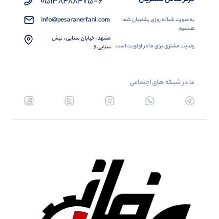
05138488475-6
info@pesaranerfani.com
به صورت شبانه روزی پشتیبان شما
هستیم
مشهد ، خیابان سنایی ، نبش
رضایت مشتری برای ما در اولویت است
سنایی 6
ما در شبکه های اجتماعی