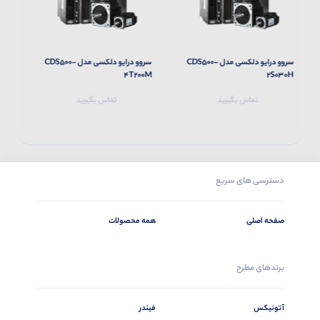
لکسی مدل CDS500-
سروو درایو دلکسی مدل CDS500-
سروو درایو دلکسی مدل CDS500-
2T200M
4T200M
تماس بگیرید
تماس بگیرید
دسترسی های سریع
صفحه اصلی
همه محصولات
برندهای مطرح
آتونیکس
فیندر