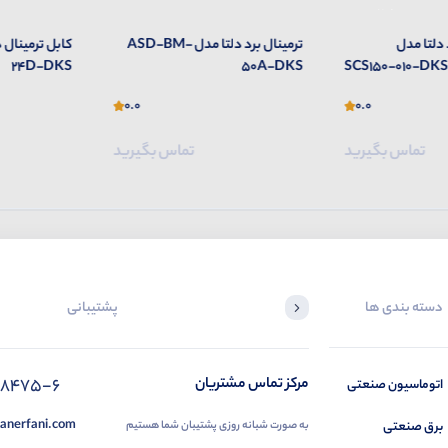
ترمینال برد دلتا مدل ASD-BM-
کابل ترمینال دلتا مدل UC-ET010-
24D-DKS
50A-DKS
0.0
0.0
تماس بگیرید
تماس بگیرید
دسته بندی ها
پشتیبانی
88475-6
مرکز تماس مشتریان
اتوماسیون صنعتی
anerfani.com
برق صنعتی
به صورت شبانه روزی پشتیبان شما هستیم