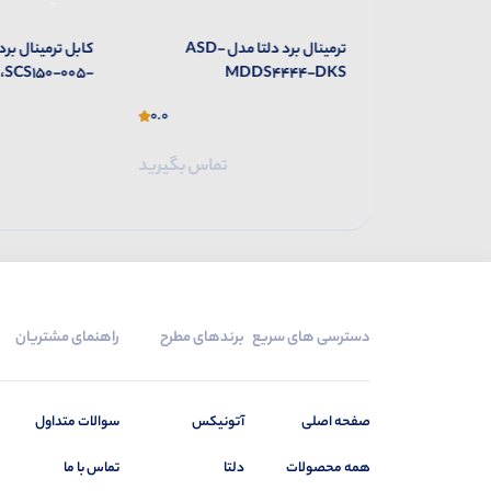
ترمینال برد دلتا مدل ASD-
کابل ترمینال برد دلتا مدل
SCS150-010-DKS،SCS150-005-
MDDS4444-DKS
DKS
0.0
0.0
تماس بگیرید
تماس بگیرید
دسترسی های سریع
برندهای مطرح
راهنمای مشتریان
صفحه اصلی
آتونیکس
سوالات متداول
همه محصولات
دلتا
تماس با ما