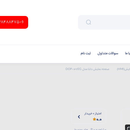
38488475-6
 ما
سوالات متداول
ثبت نام
(HMI)
صفحه نمایش دلتا مدل DOP-107EG
امتیاز 0 خریدار
0.0