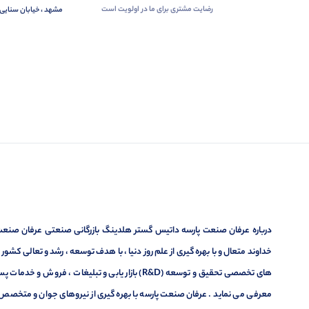
رضایت مشتری برای ما در اولویت است
مشهد ، خیابان سنایی 
درباره عرفان صنعت پارسه داتیس گستر هلدینگ بازرگانی صنعتی عرفان صنعت پ
خداوند متعال و با بهره گیری از علم روز دنیا ، با هدف توسعه ، رشد و تعالی کشو
های تخصصی تحقیق و توسعه (R&D) بازار یابی و تبلیغا
معرفی می نماید . عرفان صنعت پارسه با بهره گیری از نیروهای جوان و متخصص در