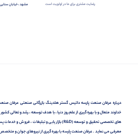
رضایت مشتری برای ما در اولویت است
مشهد ، خیابان سنایی 
درباره عرفان صنعت پارسه داتیس گستر هلدینگ بازرگانی صنعتی عرفان صنعت پ
خداوند متعال و با بهره گیری از علم روز دنیا ، با هدف توسعه ، رشد و تعالی کشو
های تخصصی تحقیق و توسعه (R&D) بازار یابی و تبلیغا
معرفی می نماید . عرفان صنعت پارسه با بهره گیری از نیروهای جوان و متخصص در