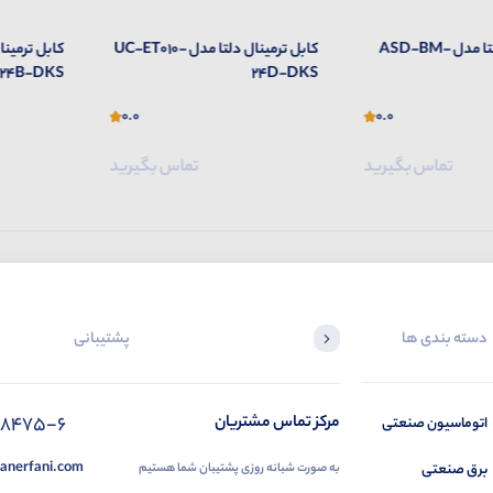
ترمینال برد دلتا مدل ASD-BM-
کابل ترمینال دلتا مدل UC-ET010-
24B-DKS
24D-DKS
0.0
0.0
تماس بگیرید
تماس بگیرید
دسته بندی ها
پشتیبانی
88475-6
مرکز تماس مشتریان
اتوماسیون صنعتی
anerfani.com
برق صنعتی
به صورت شبانه روزی پشتیبان شما هستیم