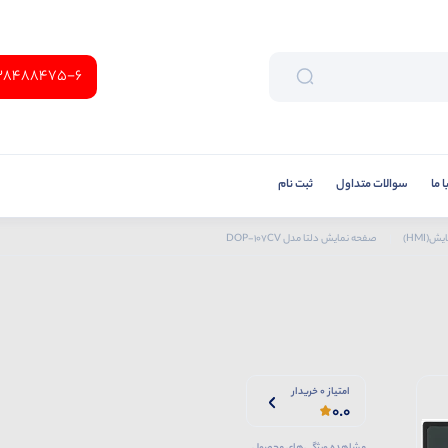
38488475-6
 ما
سوالات متداول
ثبت نام
(HMI)
صفحه نمایش دلتا مدل DOP-107CV
امتیاز 0 خریدار
0.0