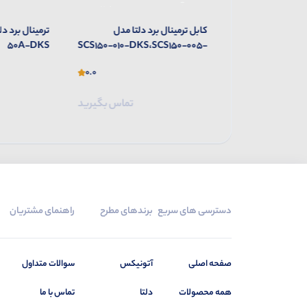
ترمینال برد دلتا مدل ASD-
کابل ترمینال برد دلتا مدل
50A-DKS
SCS150-010-DKS،SCS150-005-
M
DKS
0.0
0.0
تماس بگیرید
تماس بگیرید
دسترسی های سریع
برندهای مطرح
راهنمای مشتریان
صفحه اصلی
آتونیکس
سوالات متداول
همه محصولات
دلتا
تماس با ما