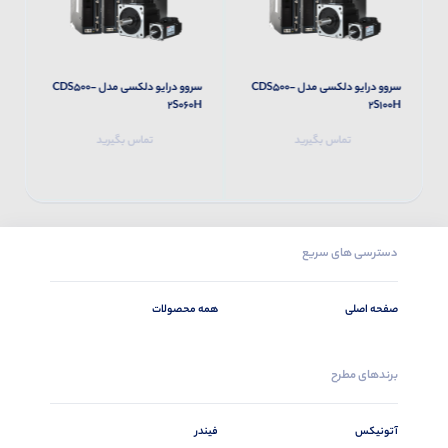
سروو درایو دلکسی مدل CDS500-
سروو درایو دلکسی مدل CDS500-
H
2S060H
2S100H
تماس بگیرید
تماس بگیرید
دسترسی های سریع
صفحه اصلی
همه محصولات
برندهای مطرح
آتونیکس
فیندر