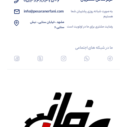
05138488475-6
info@pesaranerfani.com
به صورت شبانه روزی پشتیبان شما
هستیم
مشهد ، خیابان سنایی ، نبش
رضایت مشتری برای ما در اولویت است
سنایی 6
ما در شبکه های اجتماعی