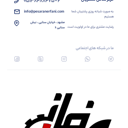
05138488475-6
info@pesaranerfani.com
به صورت شبانه روزی پشتیبان شما
هستیم
مشهد ، خیابان سنایی ، نبش
رضایت مشتری برای ما در اولویت است
سنایی 6
ما در شبکه های اجتماعی