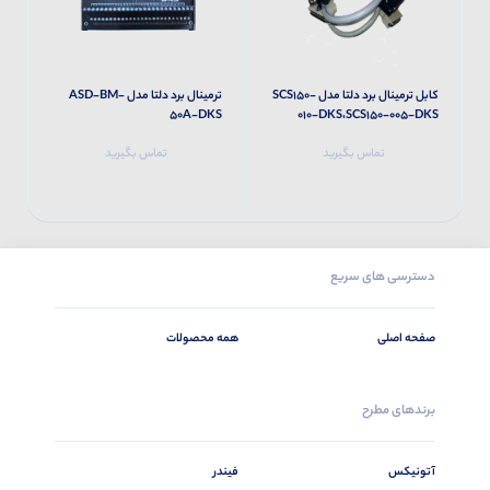
کابل ترمینال برد دلتا مدل SCS150-
ترمینال برد دلتا مدل ASD-BM-
S
50A-DKS
010-DKS،SCS150-005-DKS
تماس بگیرید
تماس بگیرید
دسترسی های سریع
صفحه اصلی
همه محصولات
برندهای مطرح
آتونیکس
فیندر