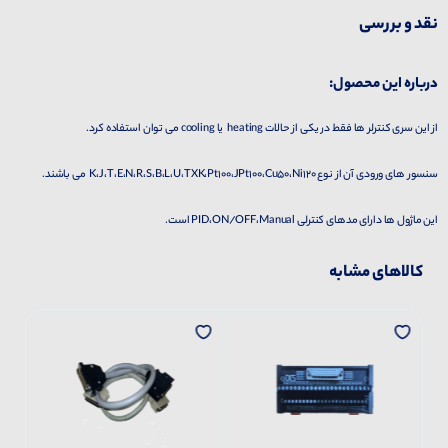
نقد و بررسی
درباره این محصول:
از این سری کنترلر ها فقط در یکی از حالات heating یا cooling می توان استفاده کرد.
سنسور های ورودی آن از نوع K،J،T،E،N،R،S،B،L،U،TXK،Pt100،JPt100،Cu50،Ni120 می باشند.
این ماژول ها دارای مدهای کنترلی PID،ON/OFF،Manual است.
کالاهای مشابه