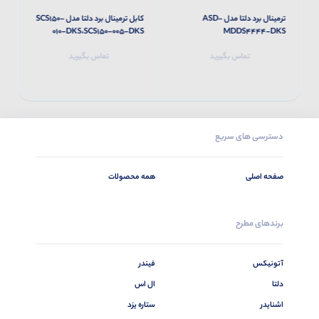
ترمینال برد دلتا مدل ASD-
کابل ترمینال برد دلتا مدل SCS150-
S
010-DKS،SCS150-005-DKS
MDDS4444-DKS
تماس بگیرید
تماس بگیرید
دسترسی های سریع
صفحه اصلی
همه محصولات
برندهای مطرح
آتونیکس
فیندر
دلتا
ال اس
اشنایدر
ستاره یزد