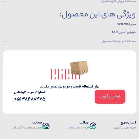
مشاهده ویژگی‌های محصول
ویژگی های این محصول:
سایز : 9696mm
خروجی کنترلر: SSR
دارای پورت RS-485
مشاهده توضیحات محصول
برای استعلام قیمت و موجودی تماس بگیرید
شماره‌تماس‌ با‌کارشناس
تماس بگیرید
05138488475
ارسال سریع
پرداخت
ضمانت
امکان تحویل اکسپرس
امکان پرداخت در محل
هفت روز ضمانت بازگشت کالا