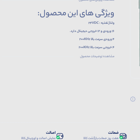
مشاهده ویژگی‌های محصول
ویژگی های این محصول:
ولتاژ تغذیه : 24VDC
16 ورودی و 12 خروجی دیجیتال دارد.
4 ورودی سرعت بالا 200KHz
4 خروجی سرعت بالا 200KHz
باتری داخلی دارد.
مشاهده توضیحات محصول
ظرفیت حافظه برنامه : 30k step
دارای 1 پورت ارتباطی RS-232 و 1پورت ارتباطی RS-485
ضمانت
اصالت
هفت روز ضمانت بازگشت کالا
نمایش اصالت و اورجینال کالا