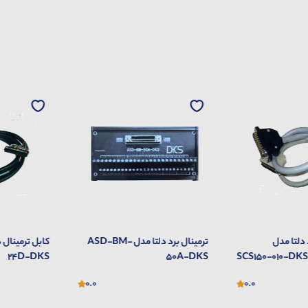
ترمینال برد دلتا مدل ASD-BM-
کابل ترمینال دلتا مدل UC-ET010-
24B-DKS
24D-DKS
0.0
0.0