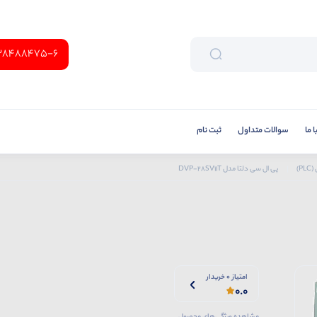
38488475-6
 ما
سوالات متداول
ثبت نام
P)
پی ال سی دلتا مدل DVP-28SV11T
امتیاز 0 خریدار
0.0