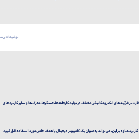
توضیحات
پرسش
ارت بر فرآیندهای الکترومکانیکی مختلف در تولید،کارخانه ها،حسگرها،محرک ها و سایر کاربردهای
 برد.علاوه بر این، می تواند به عنوان یک کامپیوتر دیجیتال با هدف خاص مورد استفاده قرار گیرد.