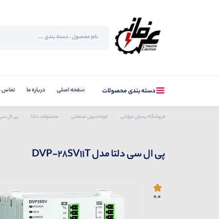
صفحه اصلی
درباره ما
تماس با
دسته بندی محصولات
فروشگاه پسران عرفانی
اتوماسیون صنعتی
محصولات دلتا
پی ال سی (LC
پی ال سی دلتا مدل DVP-28SV11T
0.0