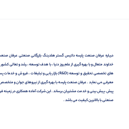
درباره عرفان صنعت پارسه داتیس گستر هلدینگ بازرگانی صنعتی عرفان صنعت پ
خداوند متعال و با بهره گیری از علم روز دنیا ، با هدف توسعه ، رشد و تعالی کشو
های تخصصی تحقیق و توسعه (R&D) بازار یابی و تبلیغا
معرفی می نماید . عرفان صنعت پارسه با بهره گیری از نیروهای جوان و متخصص در
پیش ،پیش بینی و خدمت مشتریان برساند . این شرکت آماده همکاری در زمینه فر
صنعتی با بالاترین کیفیت می باشد .