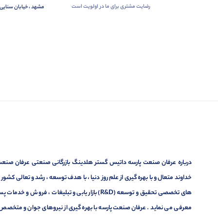
رضایت مشتری برای ما در اولویت است
مشهد ، خیابان سنایی 
درباره عرفان صنعت پارسه داتیس گستر هلدینگ بازرگانی صنعتی عرفان صنعت پ
خداوند متعال و با بهره گیری از علم روز دنیا ، با هدف توسعه ، رشد و تعالی کشو
های تخصصی تحقیق و توسعه (R&D) بازار یابی و تبلیغا
معرفی می نماید . عرفان صنعت پارسه با بهره گیری از نیروهای جوان و متخصص در