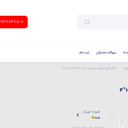
38488475-6
 ما
سوالات متداول
ثبت نام
یوم
کابل آلومینیوم ستاره یزد مدل NAYY سایز 10*4
امتیاز 0 خریدار
0.0