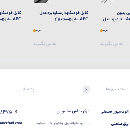
ی بدون
کابل خودنگهدار ستاره یزد مدل
کابل خودنگهدا
روکشACSR/GA ستاره یزد مدل
ABC سایز 16++16+16*1
ABC سایز 16+25+25*1
0.0
0.0
تماس بگیرید
تماس بگیرید
دسته بندی ها
پشتیبانی
88475-6
مرکز تماس مشتریان
اتوماسیون صنعتی
anerfani.com
برق صنعتی
به صورت شبانه روزی پشتیبان شما هستیم