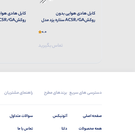
روکش دار
کابل هادی هوایی بدون
کابل هادی هوای
ACSR/G ستاره یزد مدل
روکشACSR/GA ستاره یزد مدل
MINK
HYENA
0.0
0.0
تماس بگیرید
تماس بگیرید
دسترسی های سریع
برندهای مطرح
راهنمای مشتریان
صفحه اصلی
آتونیکس
سوالات متداول
همه محصولات
دلتا
تماس با ما