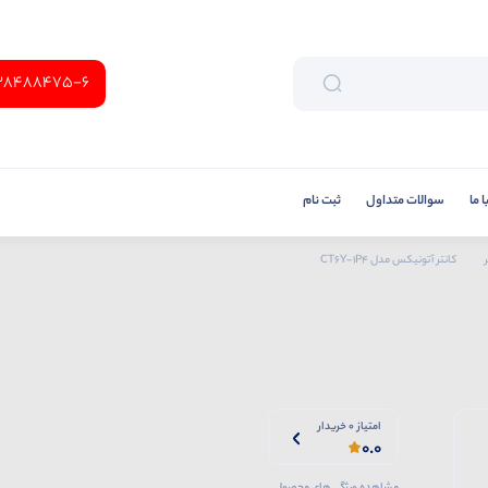
38488475-6
 ما
سوالات متداول
ثبت نام
کانتر آتونیکس مدل CT6Y-1P4
امتیاز 0 خریدار
0.0