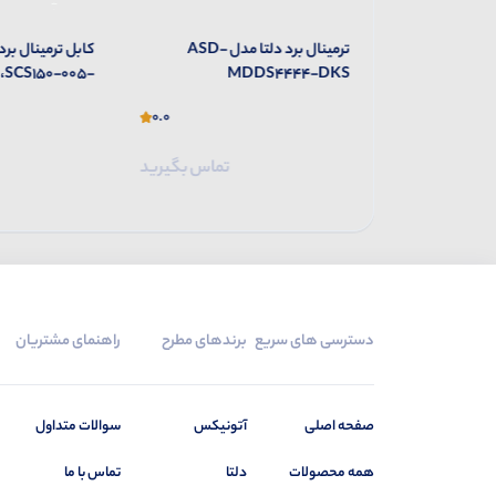
کابل ترمینال برد دلتا مدل DB44-
ترمینال برد دلتا مدل ASD-
کابل ترمینال برد
،SCS150-005-
MDDS4444-DKS
DKS
0.0
0.0
تماس بگیرید
تماس بگیرید
دسترسی های سریع
برندهای مطرح
راهنمای مشتریان
صفحه اصلی
آتونیکس
سوالات متداول
همه محصولات
دلتا
تماس با ما