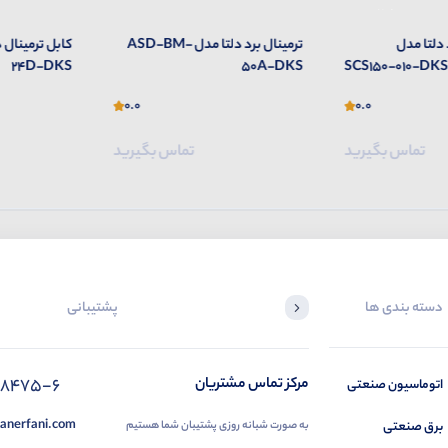
 دلتا مدل
ترمینال برد دلتا مدل ASD-BM-
24D-DKS
50A-DKS
SCS150-010-DKS
0.0
0.0
تماس بگیرید
تماس بگیرید
دسته بندی ها
پشتیبانی
88475-6
مرکز تماس مشتریان
اتوماسیون صنعتی
anerfani.com
برق صنعتی
به صورت شبانه روزی پشتیبان شما هستیم