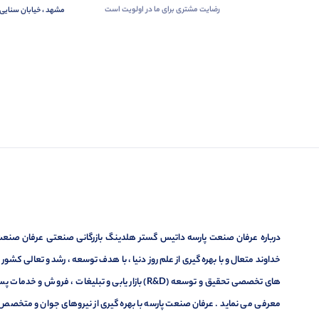
رضایت مشتری برای ما در اولویت است
مشهد ، خیابان سنایی 
درباره عرفان صنعت پارسه داتیس گستر هلدینگ بازرگانی صنعتی عرفان صنعت پ
خداوند متعال و با بهره گیری از علم روز دنیا ، با هدف توسعه ، رشد و تعالی کشو
های تخصصی تحقیق و توسعه (R&D) بازار یابی و تبلیغا
معرفی می نماید . عرفان صنعت پارسه با بهره گیری از نیروهای جوان و متخصص در