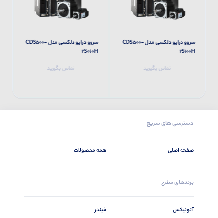
سروو درایو دلکسی مدل CDS500-
سروو درایو دلکسی مدل CDS500-
H
2S060H
2S100H
تماس بگیرید
تماس بگیرید
دسترسی های سریع
صفحه اصلی
همه محصولات
برندهای مطرح
آتونیکس
فیندر