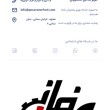
05138488475-6
info@pesaranerfani.com
به صورت شبانه روزی پشتیبان شما
هستیم
مشهد ، خیابان سنایی ، نبش
رضایت مشتری برای ما در اولویت است
سنایی 6
ما در شبکه های اجتماعی