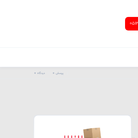
051
0
0
پرسش
دیدگاه