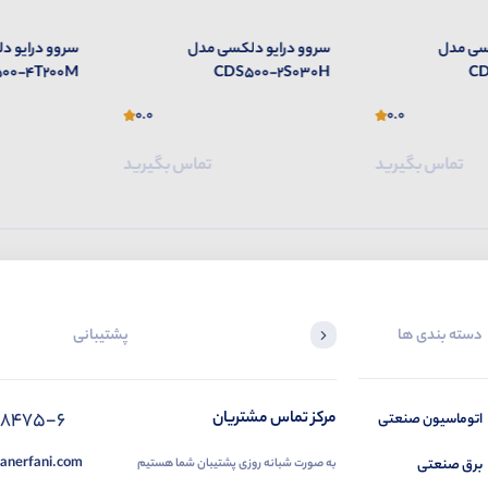
سی مدل
سروو درایو دلکسی مدل
سروو درایو 
00-4T200M
CDS500-2S030H
CD
0.0
0.0
تماس بگیرید
تماس بگیرید
دسته بندی ها
پشتیبانی
88475-6
مرکز تماس مشتریان
اتوماسیون صنعتی
anerfani.com
برق صنعتی
به صورت شبانه روزی پشتیبان شما هستیم