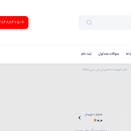
38488475-6
 ما
سوالات متداول
ثبت نام
کلید اتومات 200 آمپر ال اس سری ABH
امتیاز 0 خریدار
0.0