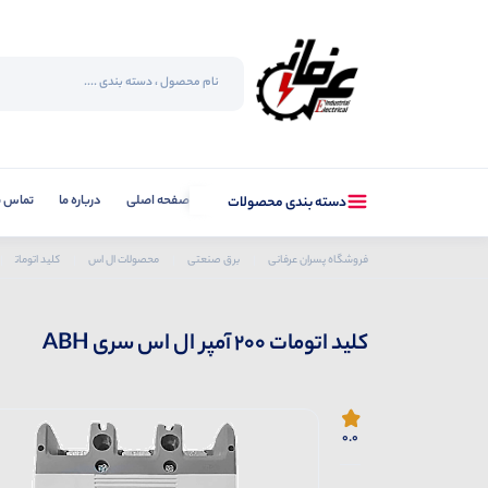
صفحه اصلی
درباره ما
تماس با
دسته بندی محصولات
فروشگاه پسران عرفانی
برق صنعتی
محصولات ال اس
کلید اتومات
کلید اتومات 200 آمپر ال اس سری ABH
0.0