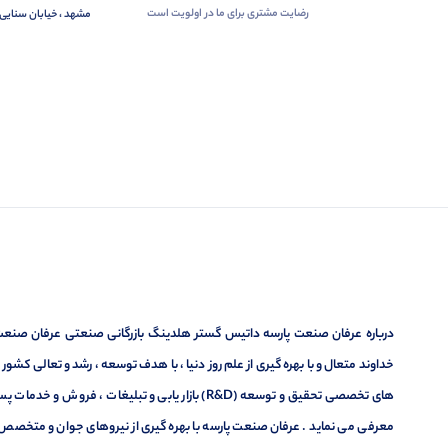
رضایت مشتری برای ما در اولویت است
مشهد ، خیابان سنایی 
درباره عرفان صنعت پارسه داتیس گستر هلدینگ بازرگانی صنعتی عرفان صنعت پ
خداوند متعال و با بهره گیری از علم روز دنیا ، با هدف توسعه ، رشد و تعالی کشو
های تخصصی تحقیق و توسعه (R&D) بازار یابی و تبلیغا
معرفی می نماید . عرفان صنعت پارسه با بهره گیری از نیروهای جوان و متخصص در