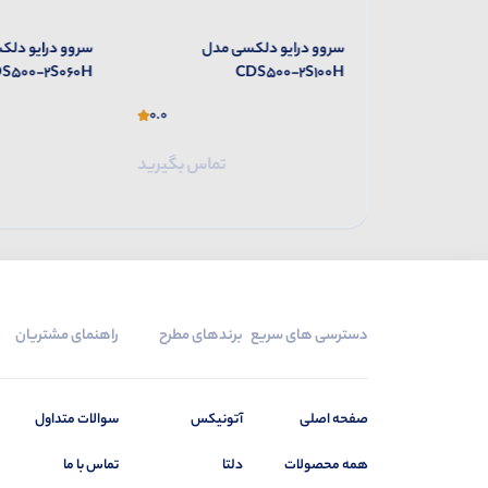
 مدل
سروو درایو دلکسی مدل
سروو درایو دلک
S500-2S060H
CDS500-2S100H
0.0
0.0
تماس بگیرید
تماس بگیرید
دسترسی های سریع
برندهای مطرح
راهنمای مشتریان
صفحه اصلی
آتونیکس
سوالات متداول
همه محصولات
دلتا
تماس با ما