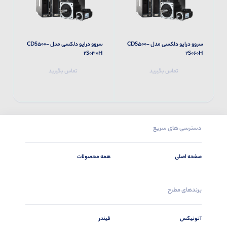
سروو درایو دلکسی مدل CDS500-
سروو درایو دلکسی مدل CDS500-
M
2S030H
2S060H
تماس بگیرید
تماس بگیرید
دسترسی های سریع
صفحه اصلی
همه محصولات
برندهای مطرح
آتونیکس
فیندر