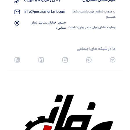
05138488475-6
info@pesaranerfani.com
به صورت شبانه روزی پشتیبان شما
هستیم
مشهد ، خیابان سنایی ، نبش
رضایت مشتری برای ما در اولویت است
سنایی 6
ما در شبکه های اجتماعی