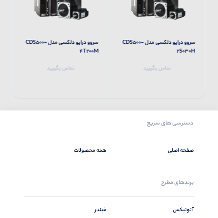
سروو درایو دلکسی مدل CDS500-
سروو درایو دلکسی مدل CDS500-
M
4T200M
2S030H
تماس بگیرید
تماس بگیرید
دسترسی های سریع
صفحه اصلی
همه محصولات
برندهای مطرح
آتونیکس
فیندر