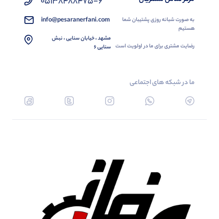
05138488475-6
info@pesaranerfani.com
به صورت شبانه روزی پشتیبان شما
هستیم
مشهد ، خیابان سنایی ، نبش
رضایت مشتری برای ما در اولویت است
سنایی 6
ما در شبکه های اجتماعی