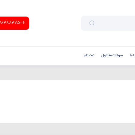
38488475-6
 ما
سوالات متداول
ثبت نام